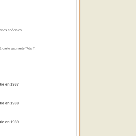
rtes spéciales.
 carte gagnante "Atari".
tie en 1987
tie en 1988
tie en 1989