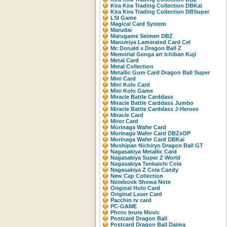
Kira Kira Trading Collection DBKaï
Kira Kira Trading Collection DBSuper
LSI Game
Magical Card System
Marudai
Marugame Seimen DBZ
Marumiya Laminated Card Cel
Mc Donald x Dragon Ball Z
Memorial Genga art Ichiban Kuji
Metal Card
Metal Collection
Metallic Gum Card Dragon Ball Super
Mini Card
Mini Kolo Card
Mini Kolo Game
Miracle Battle Carddass
Miracle Battle Carddass Jumbo
Miracle Battle Carddass J-Heroes
Miracle Card
Miror Card
Morinaga Wafer Card
Morinaga Wafer Card DBZxOP
Morinaga Wafer Card DBKaï
Mushipan Nichiryo Dragon Ball GT
Nagasakiya Metallic Card
Nagasakiya Super Z World
Nagasakiya Tenkaichi Cola
Nagasakiya Z Cola Candy
New Cap Collection
Notebook Showa Note
Original Holo Card
Original Laser Card
Pacchin tv card
PC-GAME
Photo brute Movic
Postcard Dragon Ball
Postcard Dragon Ball Daima