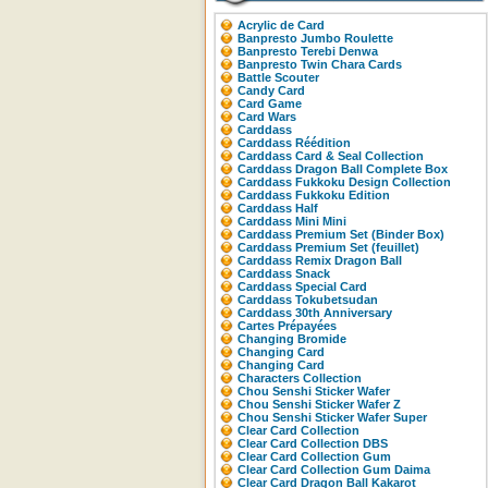
Acrylic de Card
Banpresto Jumbo Roulette
Banpresto Terebi Denwa
Banpresto Twin Chara Cards
Battle Scouter
Candy Card
Card Game
Card Wars
Carddass
Carddass Réédition
Carddass Card & Seal Collection
Carddass Dragon Ball Complete Box
Carddass Fukkoku Design Collection
Carddass Fukkoku Edition
Carddass Half
Carddass Mini Mini
Carddass Premium Set (Binder Box)
Carddass Premium Set (feuillet)
Carddass Remix Dragon Ball
Carddass Snack
Carddass Special Card
Carddass Tokubetsudan
Carddass 30th Anniversary
Cartes Prépayées
Changing Bromide
Changing Card
Changing Card
Characters Collection
Chou Senshi Sticker Wafer
Chou Senshi Sticker Wafer Z
Chou Senshi Sticker Wafer Super
Clear Card Collection
Clear Card Collection DBS
Clear Card Collection Gum
Clear Card Collection Gum Daima
Clear Card Dragon Ball Kakarot