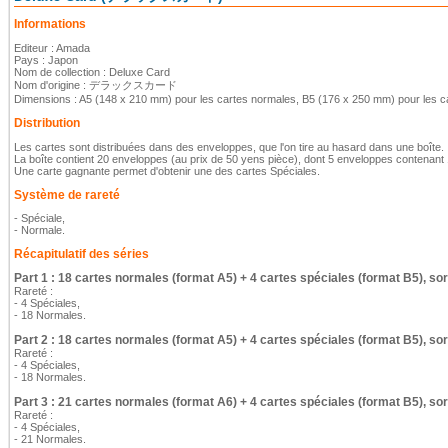
Informations
Editeur : Amada
Pays : Japon
Nom de collection : Deluxe Card
Nom d'origine : デラックスカード
Dimensions : A5 (148 x 210 mm) pour les cartes normales, B5 (176 x 250 mm) pour les ca
Distribution
Les cartes sont distribuées dans des enveloppes, que l'on tire au hasard dans une boîte.
La boîte contient 20 enveloppes (au prix de 50 yens pièce), dont 5 enveloppes contenant 1
Une carte gagnante permet d'obtenir une des cartes Spéciales.
Système de rareté
- Spéciale,
- Normale.
Récapitulatif des séries
Part 1 : 18 cartes normales (format A5) + 4 cartes spéciales (format B5), sor
Rareté :
- 4 Spéciales,
- 18 Normales.
Part 2 : 18 cartes normales (format A5) + 4 cartes spéciales (format B5), sor
Rareté :
- 4 Spéciales,
- 18 Normales.
Part 3 : 21 cartes normales (format A6) + 4 cartes spéciales (format B5), sor
Rareté :
- 4 Spéciales,
- 21 Normales.