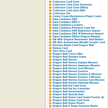
Collection Card Gum
Collection Card Gum Evolution
Collection Card Gum DBKaï
Collection Card gum DBS
Collection Set
Comic Cover Illustrations Playin Cards
Data Carddass DBZ
Data Carddass DBZ 2
Data Carddass Locatest
Data Carddass Premium Card Set
Data Carddass DBZ Bakuretsu Impact
Data Carddass DBZ W Bakuretsu Impact
Data Carddass DBKaï Dragon Battlers
DB 40th Original Illustration Seal Wafers
DB 40th Anniversary Metallic Acrylic Card
Decisive Battle Card Dragon Ball
Deluxe Card
Deru Deru Card
Dragon Ball Choco Man
Dragon Ball Donjara Game
Dragon Ball Heroes
Dragon Ball Heroes Galaxie Mission
Dragon Ball Heroes Jaakuryu Mission
Dragon Ball Heroes God Mission
Dragon Ball Heroes Gumica
Dragon Ball Heroes Gumica G-Mission
Dragon Ball Heroes Gumica J-Mission
Dragon Ball Heroes Gumica God Mission
Dragon Ball Heroes Ultimate Mission
Dragon Ball Kai Card Gum
Dragon Ball Kai les 4 mondes
Dragon Ball Setsumeisho
Dragon Ball Special Seal
Dragon Ball Super Card Game Fusion Jp
Dragon Ball Super Card Gum
Dragon Ball Super Divers
Dragon Ball Z Super Decisive Battle