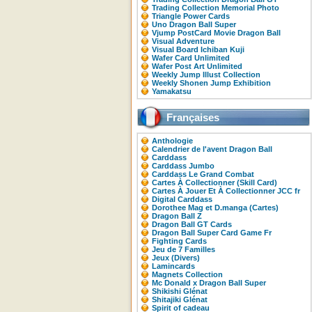
Trading Collection Memorial Photo
Triangle Power Cards
Uno Dragon Ball Super
Vjump PostCard Movie Dragon Ball
Visual Adventure
Visual Board Ichiban Kuji
Wafer Card Unlimited
Wafer Post Art Unlimited
Weekly Jump Illust Collection
Weekly Shonen Jump Exhibition
Yamakatsu
Françaises
Anthologie
Calendrier de l'avent Dragon Ball
Carddass
Carddass Jumbo
Carddass Le Grand Combat
Cartes À Collectionner (Skill Card)
Cartes À Jouer Et À Collectionner JCC fr
Digital Carddass
Dorothee Mag et D.manga (Cartes)
Dragon Ball Z
Dragon Ball GT Cards
Dragon Ball Super Card Game Fr
Fighting Cards
Jeu de 7 Familles
Jeux (Divers)
Lamincards
Magnets Collection
Mc Donald x Dragon Ball Super
Shikishi Glénat
Shitajiki Glénat
Spirit of cadeau