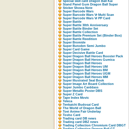
Special skill card Dragon Ball Kai
Stand Panel Gum Dragon Ball Super
Sticker Showa Note
Super Barcode Wars
Super Barcode Wars Vr Multi Scan
Super Barcode Wars Vr PP Card
Super Battle
Super Battle 30th Anniversary
Super Battle Binder Set
Super Battle Collection
Super Battle Premium Set (Binder Box)
Super Battle Reedition
Super Bromide
Super Butoden Semi Jumbo
Super Card Game
Super Decisive Battle Card
Super Dragon Ball Heroes Booster Pack
Super Dragon Ball Heroes Gumica
Super Dragon Ball Heroes
Super Dragon Ball Heroes UM
Super Dragon Ball Heroes BM
Super Dragon Ball Heroes UGM
Super Dragon Ball Heroes MM
Super Illustrated Seal Book
Super Image Art Board Collection
Super Jumbo Carddass
Super Metallic Poster DBS
Super Z Card
Tape Index Movic
Teleca
Tenkaichi Budosai Card
The World of Dragon Ball
Toei Anime Fair Underlay
Tosho Card
Trading card DB news
Trading card DBZ news
Trading Collection Chromium Card DBGT
Trading Collection Dragon Ball GT