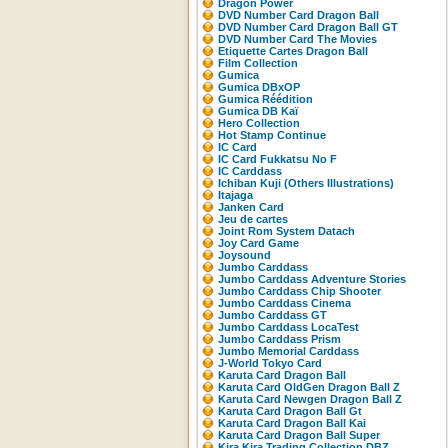
Dragon Power
DVD Number Card Dragon Ball
DVD Number Card Dragon Ball GT
DVD Number Card The Movies
Etiquette Cartes Dragon Ball
Film Collection
Gumica
Gumica DBxOP
Gumica Réédition
Gumica DB Kaï
Hero Collection
Hot Stamp Continue
IC Card
IC Card Fukkatsu No F
IC Carddass
Ichiban Kuji (Others Illustrations)
Itajaga
Janken Card
Jeu de cartes
Joint Rom System Datach
Joy Card Game
Joysound
Jumbo Carddass
Jumbo Carddass Adventure Stories
Jumbo Carddass Chip Shooter
Jumbo Carddass Cinema
Jumbo Carddass GT
Jumbo Carddass LocaTest
Jumbo Carddass Prism
Jumbo Memorial Carddass
J-World Tokyo Card
Karuta Card Dragon Ball
Karuta Card OldGen Dragon Ball Z
Karuta Card Newgen Dragon Ball Z
Karuta Card Dragon Ball Gt
Karuta Card Dragon Ball Kai
Karuta Card Dragon Ball Super
Kira Kira Trading Collection DBZ