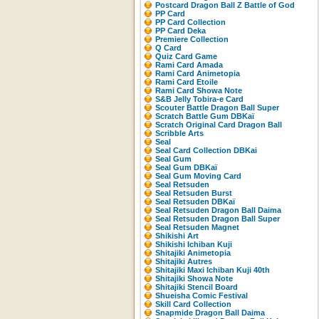
Postcard Dragon Ball Z Battle of God
PP Card
PP Card Collection
PP Card Deka
Premiere Collection
Q Card
Quiz Card Game
Rami Card Amada
Rami Card Animetopia
Rami Card Etoile
Rami Card Showa Note
S&B Jelly Tobira-e Card
Scouter Battle Dragon Ball Super
Scratch Battle Gum DBKaï
Scratch Original Card Dragon Ball
Scribble Arts
Seal
Seal Card Collection DBKai
Seal Gum
Seal Gum DBKaï
Seal Gum Moving Card
Seal Retsuden
Seal Retsuden Burst
Seal Retsuden DBKaï
Seal Retsuden Dragon Ball Daima
Seal Retsuden Dragon Ball Super
Seal Retsuden Magnet
Shikishi Art
Shikishi Ichiban Kuji
Shitajiki Animetopia
Shitajiki Autres
Shitajiki Maxi Ichiban Kuji 40th
Shitajiki Showa Note
Shitajiki Stencil Board
Shueisha Comic Festival
Skill Card Collection
Snapmide Dragon Ball Daima