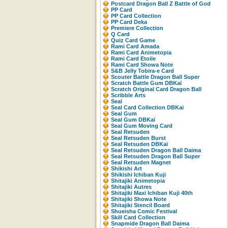
Postcard Dragon Ball Z Battle of God
PP Card
PP Card Collection
PP Card Deka
Premiere Collection
Q Card
Quiz Card Game
Rami Card Amada
Rami Card Animetopia
Rami Card Etoile
Rami Card Showa Note
S&B Jelly Tobira-e Card
Scouter Battle Dragon Ball Super
Scratch Battle Gum DBKaï
Scratch Original Card Dragon Ball
Scribble Arts
Seal
Seal Card Collection DBKai
Seal Gum
Seal Gum DBKaï
Seal Gum Moving Card
Seal Retsuden
Seal Retsuden Burst
Seal Retsuden DBKaï
Seal Retsuden Dragon Ball Daima
Seal Retsuden Dragon Ball Super
Seal Retsuden Magnet
Shikishi Art
Shikishi Ichiban Kuji
Shitajiki Animetopia
Shitajiki Autres
Shitajiki Maxi Ichiban Kuji 40th
Shitajiki Showa Note
Shitajiki Stencil Board
Shueisha Comic Festival
Skill Card Collection
Snapmide Dragon Ball Daima