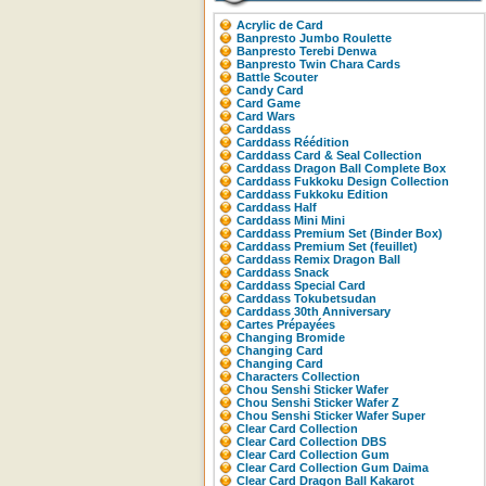
Acrylic de Card
Banpresto Jumbo Roulette
Banpresto Terebi Denwa
Banpresto Twin Chara Cards
Battle Scouter
Candy Card
Card Game
Card Wars
Carddass
Carddass Réédition
Carddass Card & Seal Collection
Carddass Dragon Ball Complete Box
Carddass Fukkoku Design Collection
Carddass Fukkoku Edition
Carddass Half
Carddass Mini Mini
Carddass Premium Set (Binder Box)
Carddass Premium Set (feuillet)
Carddass Remix Dragon Ball
Carddass Snack
Carddass Special Card
Carddass Tokubetsudan
Carddass 30th Anniversary
Cartes Prépayées
Changing Bromide
Changing Card
Changing Card
Characters Collection
Chou Senshi Sticker Wafer
Chou Senshi Sticker Wafer Z
Chou Senshi Sticker Wafer Super
Clear Card Collection
Clear Card Collection DBS
Clear Card Collection Gum
Clear Card Collection Gum Daima
Clear Card Dragon Ball Kakarot