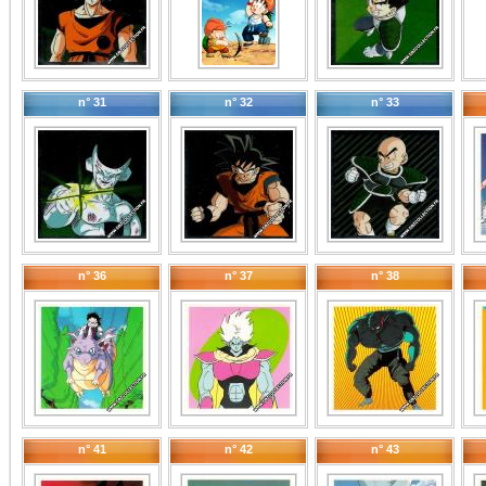
n° 31
n° 32
n° 33
n° 36
n° 37
n° 38
n° 41
n° 42
n° 43