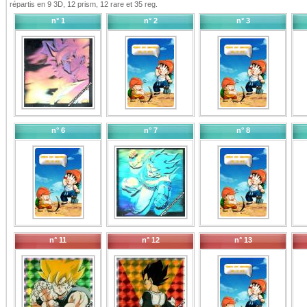
répartis en 9 3D, 12 prism, 12 rare et 35 reg.
n° 1
n° 2
n° 3
n° 6
n° 7
n° 8
n° 11
n° 12
n° 13