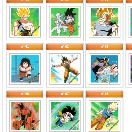
n° 61
n° 62
n° 63
n° 66
n° 67
n° 68