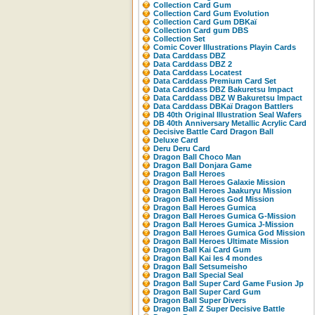
Collection Card Gum
Collection Card Gum Evolution
Collection Card Gum DBKaï
Collection Card gum DBS
Collection Set
Comic Cover Illustrations Playin Cards
Data Carddass DBZ
Data Carddass DBZ 2
Data Carddass Locatest
Data Carddass Premium Card Set
Data Carddass DBZ Bakuretsu Impact
Data Carddass DBZ W Bakuretsu Impact
Data Carddass DBKaï Dragon Battlers
DB 40th Original Illustration Seal Wafers
DB 40th Anniversary Metallic Acrylic Card
Decisive Battle Card Dragon Ball
Deluxe Card
Deru Deru Card
Dragon Ball Choco Man
Dragon Ball Donjara Game
Dragon Ball Heroes
Dragon Ball Heroes Galaxie Mission
Dragon Ball Heroes Jaakuryu Mission
Dragon Ball Heroes God Mission
Dragon Ball Heroes Gumica
Dragon Ball Heroes Gumica G-Mission
Dragon Ball Heroes Gumica J-Mission
Dragon Ball Heroes Gumica God Mission
Dragon Ball Heroes Ultimate Mission
Dragon Ball Kai Card Gum
Dragon Ball Kai les 4 mondes
Dragon Ball Setsumeisho
Dragon Ball Special Seal
Dragon Ball Super Card Game Fusion Jp
Dragon Ball Super Card Gum
Dragon Ball Super Divers
Dragon Ball Z Super Decisive Battle