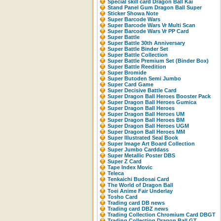
Special skill card Dragon Ball Kai
Stand Panel Gum Dragon Ball Super
Sticker Showa Note
Super Barcode Wars
Super Barcode Wars Vr Multi Scan
Super Barcode Wars Vr PP Card
Super Battle
Super Battle 30th Anniversary
Super Battle Binder Set
Super Battle Collection
Super Battle Premium Set (Binder Box)
Super Battle Reedition
Super Bromide
Super Butoden Semi Jumbo
Super Card Game
Super Decisive Battle Card
Super Dragon Ball Heroes Booster Pack
Super Dragon Ball Heroes Gumica
Super Dragon Ball Heroes
Super Dragon Ball Heroes UM
Super Dragon Ball Heroes BM
Super Dragon Ball Heroes UGM
Super Dragon Ball Heroes MM
Super Illustrated Seal Book
Super Image Art Board Collection
Super Jumbo Carddass
Super Metallic Poster DBS
Super Z Card
Tape Index Movic
Teleca
Tenkaichi Budosai Card
The World of Dragon Ball
Toei Anime Fair Underlay
Tosho Card
Trading card DB news
Trading card DBZ news
Trading Collection Chromium Card DBGT
Trading Collection Dragon Ball GT