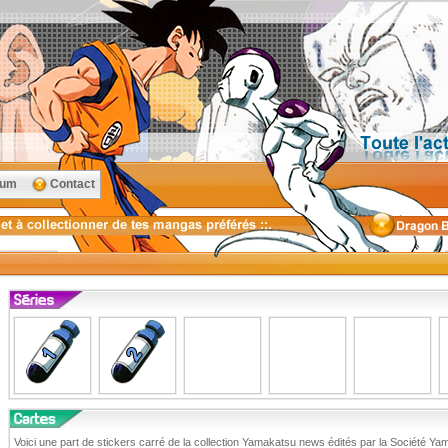
rum
Contact
Voici une part de stickers carré de la collection Yamakatsu news édités par la Société Ya