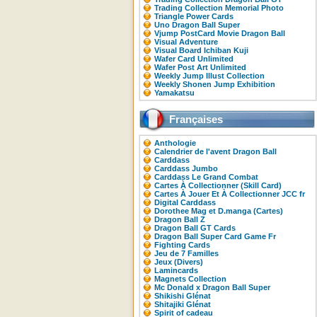
Trading Collection Memorial Photo
Triangle Power Cards
Uno Dragon Ball Super
Vjump PostCard Movie Dragon Ball
Visual Adventure
Visual Board Ichiban Kuji
Wafer Card Unlimited
Wafer Post Art Unlimited
Weekly Jump Illust Collection
Weekly Shonen Jump Exhibition
Yamakatsu
Françaises
Anthologie
Calendrier de l'avent Dragon Ball
Carddass
Carddass Jumbo
Carddass Le Grand Combat
Cartes À Collectionner (Skill Card)
Cartes À Jouer Et À Collectionner JCC fr
Digital Carddass
Dorothee Mag et D.manga (Cartes)
Dragon Ball Z
Dragon Ball GT Cards
Dragon Ball Super Card Game Fr
Fighting Cards
Jeu de 7 Familles
Jeux (Divers)
Lamincards
Magnets Collection
Mc Donald x Dragon Ball Super
Shikishi Glénat
Shitajiki Glénat
Spirit of cadeau