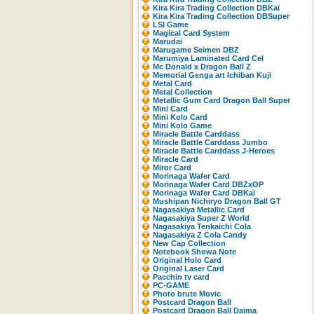
Kira Kira Trading Collection DBKaï
Kira Kira Trading Collection DBSuper
LSI Game
Magical Card System
Marudai
Marugame Seimen DBZ
Marumiya Laminated Card Cel
Mc Donald x Dragon Ball Z
Memorial Genga art Ichiban Kuji
Metal Card
Metal Collection
Metallic Gum Card Dragon Ball Super
Mini Card
Mini Kolo Card
Mini Kolo Game
Miracle Battle Carddass
Miracle Battle Carddass Jumbo
Miracle Battle Carddass J-Heroes
Miracle Card
Miror Card
Morinaga Wafer Card
Morinaga Wafer Card DBZxOP
Morinaga Wafer Card DBKaï
Mushipan Nichiryo Dragon Ball GT
Nagasakiya Metallic Card
Nagasakiya Super Z World
Nagasakiya Tenkaichi Cola
Nagasakiya Z Cola Candy
New Cap Collection
Notebook Showa Note
Original Holo Card
Original Laser Card
Pacchin tv card
PC-GAME
Photo brute Movic
Postcard Dragon Ball
Postcard Dragon Ball Daima