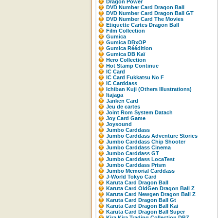
Dragon Power
DVD Number Card Dragon Ball
DVD Number Card Dragon Ball GT
DVD Number Card The Movies
Etiquette Cartes Dragon Ball
Film Collection
Gumica
Gumica DBxOP
Gumica Réédition
Gumica DB Kaï
Hero Collection
Hot Stamp Continue
IC Card
IC Card Fukkatsu No F
IC Carddass
Ichiban Kuji (Others Illustrations)
Itajaga
Janken Card
Jeu de cartes
Joint Rom System Datach
Joy Card Game
Joysound
Jumbo Carddass
Jumbo Carddass Adventure Stories
Jumbo Carddass Chip Shooter
Jumbo Carddass Cinema
Jumbo Carddass GT
Jumbo Carddass LocaTest
Jumbo Carddass Prism
Jumbo Memorial Carddass
J-World Tokyo Card
Karuta Card Dragon Ball
Karuta Card OldGen Dragon Ball Z
Karuta Card Newgen Dragon Ball Z
Karuta Card Dragon Ball Gt
Karuta Card Dragon Ball Kai
Karuta Card Dragon Ball Super
Kira Kira Trading Collection DBZ