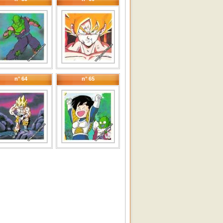
n° 64
n° 65