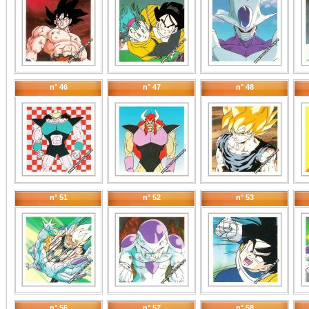
n° 46
n° 47
n° 48
n° 51
n° 52
n° 53
n° 56
n° 57
n° 58